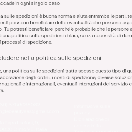
accade in ogni singolo caso.
a sulle spedizioni è buona norma e aiuta entrambe le parti, te 
 clienti possono beneficiare delle eventualità che possono aspe
io. Tu potresti beneficiare perché è probabile che le persone 
ai una politica sulle spedizioni chiara, senza necessità di do
i processi di spedizione.
ludere nella politica sulle spedizioni
, una politica sulle spedizioni tratta spesso questo tipo di que
aborazione degli ordini, i costi di spedizione, diverse soluzion
nazionali e internazionali, eventuali interruzioni del servizio 
a.
+39) 3756038082
Informativa sulla
unglebeautysas@gmail.com
privacy
Dichiarazione di
ia Papa Luciani, 9,
accessibilità
0030 Olmo VE, Italia