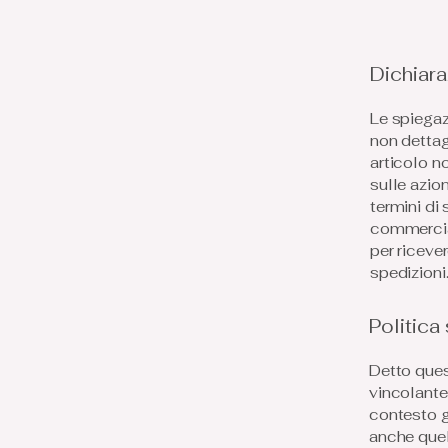
Dichiara
Le spiegaz
non dettag
articolo n
sulle azio
termini di 
commercial
per riceve
spedizioni
Politica
Detto ques
vincolante c
contesto gi
anche quell