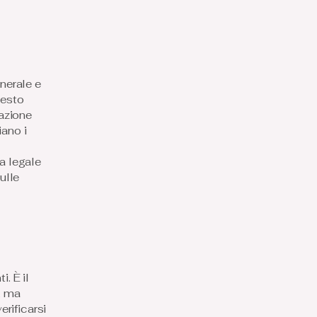
enerale e
uesto
azione
iano i
a legale
ulle
i. È il
i, ma
erificarsi