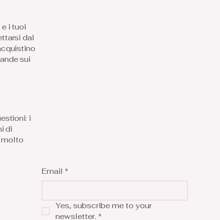
e i tuoi
ttarsi dal
acquistino
mande sui
stioni: i
i di
e molto
Email
*
Yes, subscribe me to your 
newsletter.
*