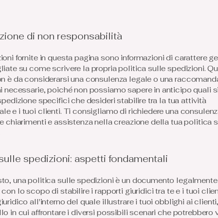
zione di non responsabilità
ioni fornite in questa pagina sono informazioni di carattere g
liate su come scrivere la propria politica sulle spedizioni. Q
on è da considerarsi una consulenza legale o una raccomand
ni necessarie, poiché non possiamo sapere in anticipo quali s
spedizione specifici che desideri stabilire tra la tua attività
e e i tuoi clienti. Ti consigliamo di richiedere una consulenz
re chiarimenti e assistenza nella creazione della tua politica s
.
 sulle spedizioni: aspetti fondamentali
to, una politica sulle spedizioni è un documento legalmente
on lo scopo di stabilire i rapporti giuridici tra te e i tuoi client
uridico all'interno del quale illustrare i tuoi obblighi ai client
o in cui affrontare i diversi possibili scenari che potrebbero v