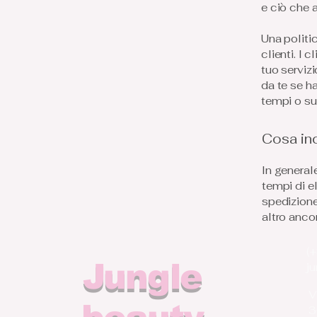
e ciò che 
Una politic
clienti. I
tuo serviz
da te se h
tempi o su
Cosa inc
In generale
tempi di el
spedizione 
altro ancor
(
Jungle
j
V
3