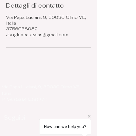
Dettagli di contatto
Via Papa Luciani, 9, 30030 Olmo VE,
Italia
3756038082
Junglebeautysas@gmail.com
Via Papa Luciani, 9, 30030 Olmo VE,
Italia
P.IVA
04689450270
Seguici
How can we help you?