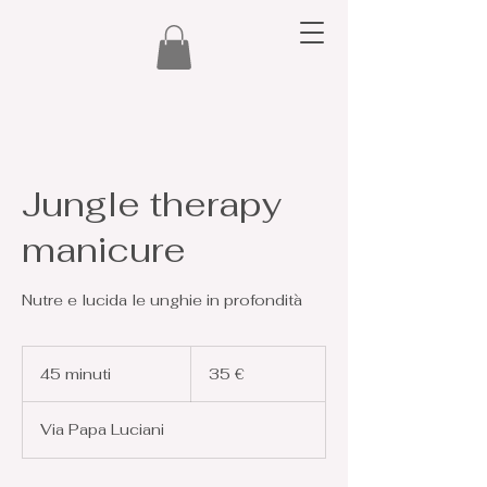
Jungle therapy
manicure
Nutre e lucida le unghie in profondità
35
euro
45 minuti
4
35 €
5
m
Via Papa Luciani
i
n
u