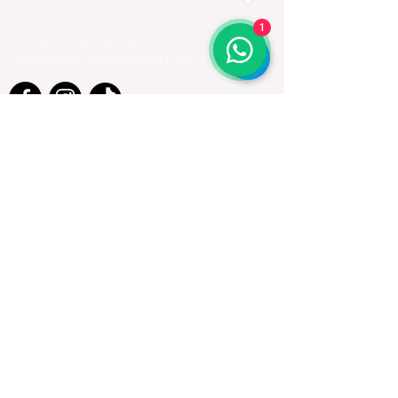
1
(+39)
3756038082
junglebeautysas@gmail.com
Email
*
Yes, subscribe me to your 
newsletter.
*
Subscribe