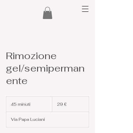
Rimozione
gel/semiperman
ente
29
euro
45 minuti
4
29 €
5
m
Via Papa Luciani
i
n
u