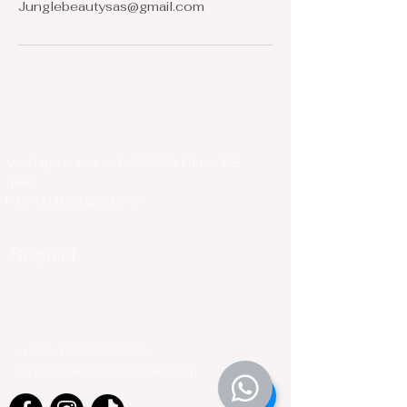
Junglebeautysas@gmail.com
Via Papa Luciani, 9, 30030 Olmo VE,
Italia
P.IVA
04689450270
Seguici
(+39)
3756038082
junglebeautysas@gmail.com