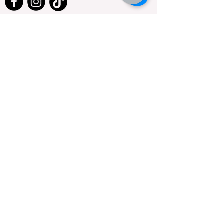
Email
*
Yes, subscribe me to your 
newsletter.
*
Subscribe
© 2035 by Jungle beauty. Powered and
secured by
Wix